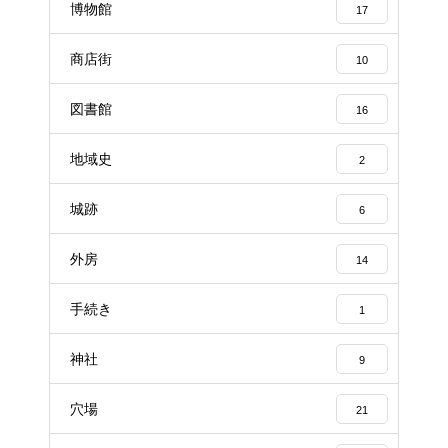
博物館
17
商店街
10
図書館
16
地域史
2
城跡
6
外房
14
手続き
1
神社
9
穴場
21