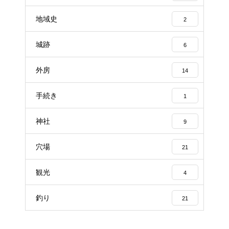
地域史
2
城跡
6
外房
14
手続き
1
神社
9
穴場
21
観光
4
釣り
21