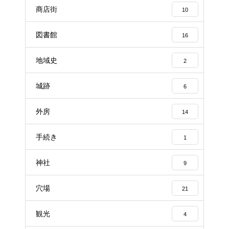
商店街
10
図書館
16
地域史
2
城跡
6
外房
14
手続き
1
神社
9
穴場
21
観光
4