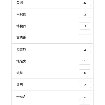
公園
37
南房総
15
博物館
17
商店街
10
図書館
16
地域史
2
城跡
6
外房
14
手続き
1