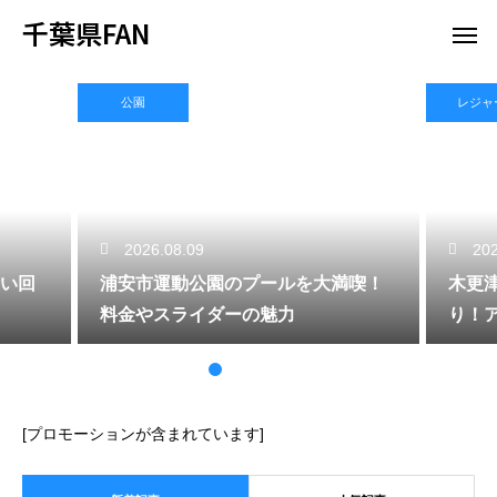
千葉県FAN
公園
レジャ
2026.08.09
202
い回
浦安市運動公園のプールを大満喫！
木更
料金やスライダーの魅力
り！
[プロモーションが含まれています]