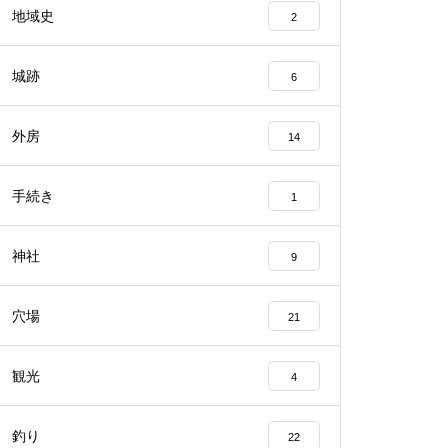
地域史
2
城跡
6
外房
14
手続き
1
神社
9
穴場
21
観光
4
釣り
22