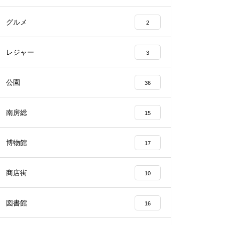
グルメ
2
レジャー
3
公園
36
南房総
15
博物館
17
商店街
10
図書館
16