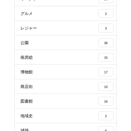
グルメ
2
レジャー
3
公園
36
南房総
15
博物館
17
商店街
10
図書館
16
地域史
2
城跡
6