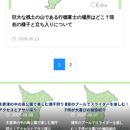
巨大な残土の山である行徳富士の場所はどこ？現
在の様子と立ち入りについて
2026.05.13
1
2
2026.08.08
2026.08.07
更津の中の島公園で楽しむ潮干
浦安のプールでスライダーを楽し
5
り！アクセスとアサリ採り
む！子供が大喜びの施設紹介
ッ