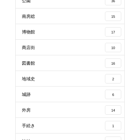
公園
36
南房総
15
博物館
17
商店街
10
図書館
16
地域史
2
城跡
6
外房
14
手続き
1