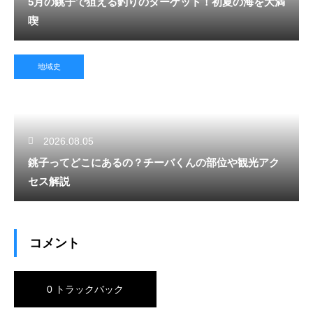
5月の銚子で狙える釣りのターゲット！初夏の海を大満
喫
地域史
2026.08.05
銚子ってどこにあるの？チーバくんの部位や観光アク
セス解説
コメント
0 トラックバック