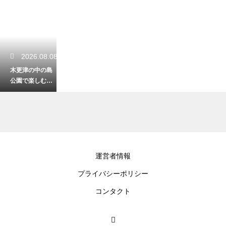
2026.08.08
木更津の中の島
公園で楽しむ潮
干狩り！アクセ
スとアサリ採り
2026.08.07
運営者情報
浦安のプールで
プライバシーポリシー
スライダーを楽
しむ！子供が大
コンタクト
喜びの施設紹介