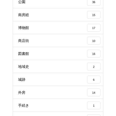
公園
36
南房総
15
博物館
17
商店街
10
図書館
16
地域史
2
城跡
6
外房
14
手続き
1