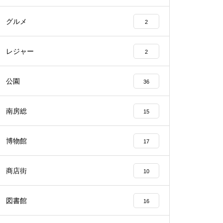
グルメ
2
レジャー
2
公園
36
南房総
15
博物館
17
商店街
10
図書館
16