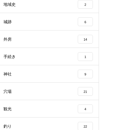
地域史
2
城跡
6
外房
14
手続き
1
神社
9
穴場
21
観光
4
釣り
22