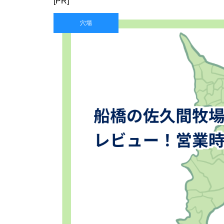
[PR]
穴場