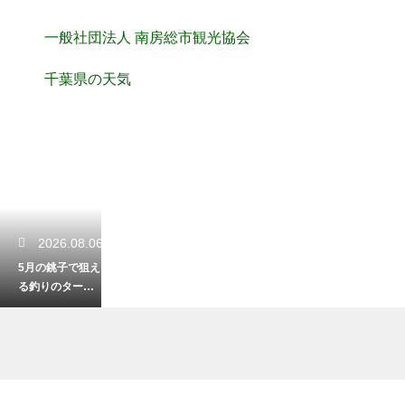
一般社団法人 南房総市観光協会
千葉県の天気
2026.08.06
5月の銚子で狙え
る釣りのターゲ
ット！初夏の海
を大満喫