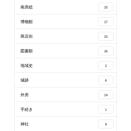
南房総
15
博物館
17
商店街
10
図書館
16
地域史
2
城跡
6
外房
14
手続き
1
神社
9