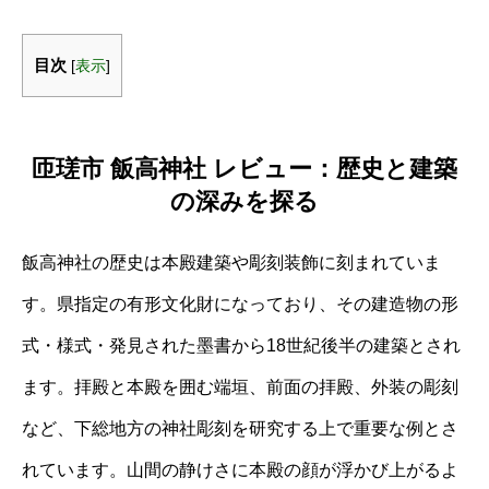
目次
[
表示
]
匝瑳市 飯高神社 レビュー：歴史と建築
の深みを探る
飯高神社の歴史は本殿建築や彫刻装飾に刻まれていま
す。県指定の有形文化財になっており、その建造物の形
式・様式・発見された墨書から18世紀後半の建築とされ
ます。拝殿と本殿を囲む端垣、前面の拝殿、外装の彫刻
など、下総地方の神社彫刻を研究する上で重要な例とさ
れています。山間の静けさに本殿の顔が浮かび上がるよ