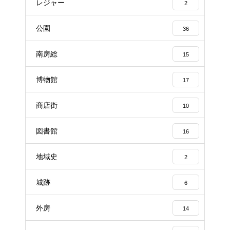
レジャー
2
公園
36
南房総
15
博物館
17
商店街
10
図書館
16
地域史
2
城跡
6
外房
14