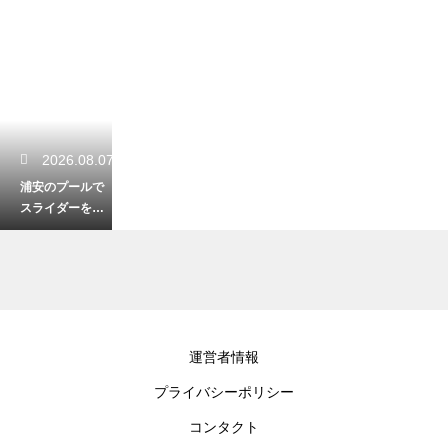
2026.08.07
浦安のプールで
スライダーを楽
しむ！子供が大
喜びの施設紹介
2026.08.06
運営者情報
5月の銚子で狙え
プライバシーポリシー
る釣りのターゲ
ット！初夏の海
コンタクト
を大満喫