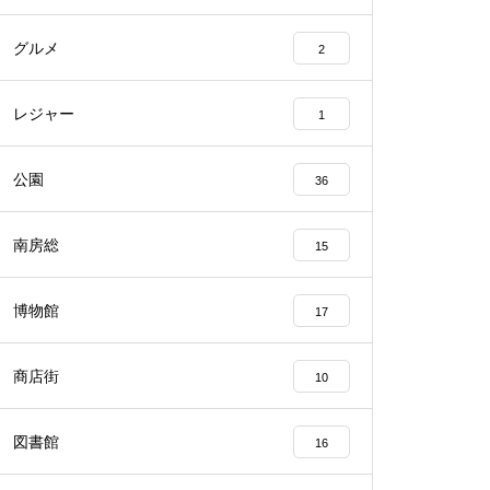
グルメ
2
レジャー
1
公園
36
南房総
15
博物館
17
商店街
10
図書館
16