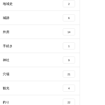
地域史
2
城跡
6
外房
14
手続き
1
神社
9
穴場
21
観光
4
釣り
22