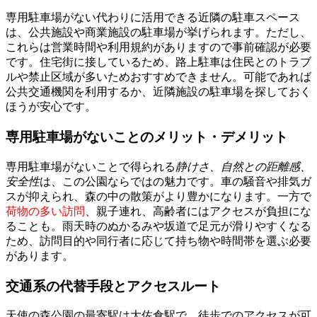
専用駐車場がない代わりに活用できる近隣の駐車スペース
は、公共施設や商業施設の駐車場が挙げられます。ただし、
これらは営業時間や利用規約がありますので事前確認が必要
です。住宅街に接しているため、路上駐車は住民とのトラブ
ルや禁止区域が多いためおすすめできません。可能であれば
公共交通機関を利用するか、近隣施設の駐車場を探しておく
ほうが安心です。
専用駐車場がないことのメリット・デメリット
専用駐車場がないことで得られる
静けさ、自然との距離感、
安全性
は、この公園ならではの魅力です。車の騒音や排気ガ
スが抑えられ、森の中の散策がより豊かになります。一方で
荷物の多い訪問
、親子連れ、高齢者にはアクセスが負担にな
ることも。雨天時のぬかるみや坂道で足元が滑りやすくなる
ため、訪問目的や同行者に応じて持ち物や時間帯を選ぶ必要
があります。
交通系の代替手段とアクセスルート
天使の森公園の最寄駅は大佐倉駅で、徒歩でのアクセスが可