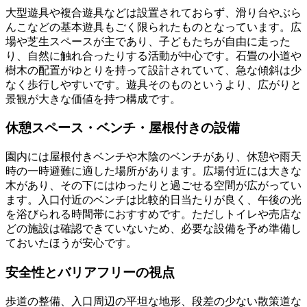
大型遊具や複合遊具などは設置されておらず、滑り台やぶら
んこなどの基本遊具もごく限られたものとなっています。広
場や芝生スペースが主であり、子どもたちが自由に走った
り、自然に触れ合ったりする活動が中心です。石畳の小道や
樹木の配置がゆとりを持って設計されていて、急な傾斜は少
なく歩行しやすいです。遊具そのものというより、広がりと
景観が大きな価値を持つ構成です。
休憩スペース・ベンチ・屋根付きの設備
園内には屋根付きベンチや木陰のベンチがあり、休憩や雨天
時の一時避難に適した場所があります。広場付近には大きな
木があり、その下にはゆったりと過ごせる空間が広がってい
ます。入口付近のベンチは比較的日当たりが良く、午後の光
を浴びられる時間帯におすすめです。ただしトイレや売店な
どの施設は確認できていないため、必要な設備を予め準備し
ておいたほうが安心です。
安全性とバリアフリーの視点
歩道の整備、入口周辺の平坦な地形、段差の少ない散策道な