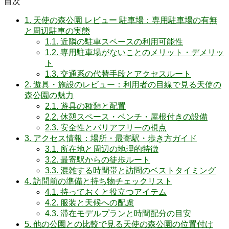
目次
1.
天使の森公園 レビュー 駐車場：専用駐車場の有無
と周辺駐車の実態
1.1.
近隣の駐車スペースの利用可能性
1.2.
専用駐車場がないことのメリット・デメリッ
ト
1.3.
交通系の代替手段とアクセスルート
2.
遊具・施設のレビュー：利用者の目線で見る天使の
森公園の魅力
2.1.
遊具の種類と配置
2.2.
休憩スペース・ベンチ・屋根付きの設備
2.3.
安全性とバリアフリーの視点
3.
アクセス情報：場所・最寄駅・歩き方ガイド
3.1.
所在地と周辺の地理的特徴
3.2.
最寄駅からの徒歩ルート
3.3.
混雑する時間帯と訪問のベストタイミング
4.
訪問前の準備と持ち物チェックリスト
4.1.
持っておくと役立つアイテム
4.2.
服装と天候への配慮
4.3.
滞在モデルプランと時間配分の目安
5.
他の公園との比較で見る天使の森公園の位置付け