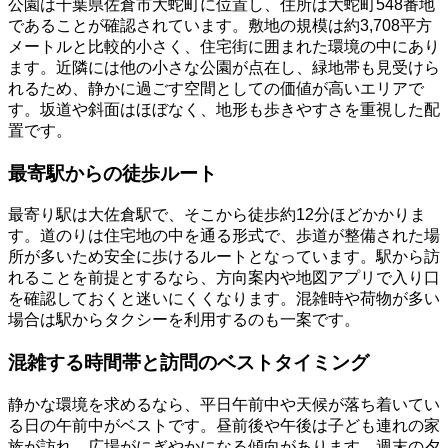
公園は千葉県佐倉市大蛇町に位置し、住所は大蛇町548番地
であることが確認されています。敷地の規模は約3,708平方
メートルと比較的小さく、住宅街に囲まれた環境の中にあり
ます。近隣には他の小さな公園が点在し、緑地帯も見受けら
れるため、静かに過ごす空間としての価値が高いエリアで
す。坂道や斜面はほぼなく、地形も歩きやすさを重視した配
置です。
最寄駅からの徒歩ルート
最寄り駅は大佐倉駅で、そこから徒歩約12分ほどかかりま
す。道のりは住宅地の中を通る形式で、歩道が整備された場
所が多いため安全に歩けるルートとなっています。駅から訪
れることを前提とするなら、方向案内や地図アプリで入り口
を確認しておくと迷いにくくなります。混雑時や荷物が多い
場合は駅からタクシーを利用するのも一案です。
混雑する時間帯と訪問のベストタイミング
静かな環境を求めるなら、平日午前中や天候が落ち着いてい
る日の午前中がベストです。昼前後や午後は子ども連れの家
族が訪れ、広場がにぎやかになる傾向があります。週末の夕