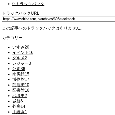
0 トラックバック
トラックバックURL
この記事へのトラックバックはありません。
カテゴリー
いすみ
20
イベント
16
グルメ
2
レジャー
3
公園
36
南房総
15
博物館
17
商店街
10
図書館
16
地域史
2
城跡
6
外房
14
手続き
1