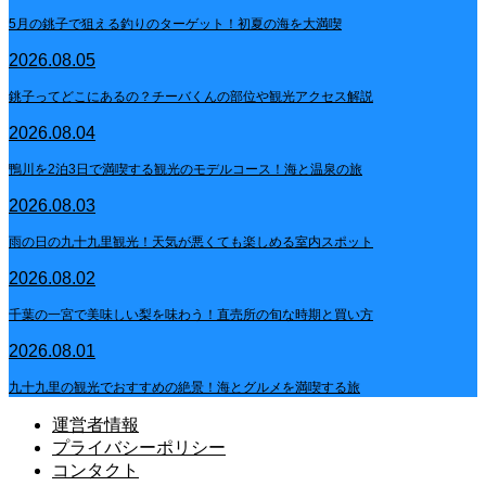
5月の銚子で狙える釣りのターゲット！初夏の海を大満喫
2026.08.05
銚子ってどこにあるの？チーバくんの部位や観光アクセス解説
2026.08.04
鴨川を2泊3日で満喫する観光のモデルコース！海と温泉の旅
2026.08.03
雨の日の九十九里観光！天気が悪くても楽しめる室内スポット
2026.08.02
千葉の一宮で美味しい梨を味わう！直売所の旬な時期と買い方
2026.08.01
九十九里の観光でおすすめの絶景！海とグルメを満喫する旅
運営者情報
プライバシーポリシー
コンタクト