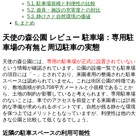
5.1.
駐車場規模と利便性の比較
5.2.
遊具・施設の充実度との対比
5.3.
静けさと自然環境の価値
6.
まとめ
天使の森公園 レビュー 駐車場：専用駐
車場の有無と周辺駐車の実態
天使の森公園には、
専用の駐車場が正式に設置されていない
という情報が確認されています。公園の設備一覧でも駐車場
の項目には「－」とされており、来園者用の整備された駐車
スペースは認められていません。これは街区公園の特徴であ
り、敷地面積が約3,708平方メートルと小規模であることか
ら、土地の制約が影響していると考えられます。専用駐車場
のないことは、車でのアクセスを前提とする来園者には計画
的な準備が求められるポイントです。自然が残る静かな環境
を保つ上ではメリットともなっていますが、利便性は他の大
きな公園と比較して低くなるでしょう。
近隣の駐車スペースの利用可能性