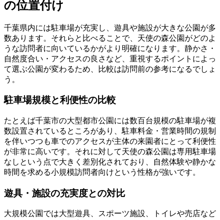
の位置付け
千葉県内には駐車場が充実し、遊具や施設が大きな公園が多
数あります。それらと比べることで、天使の森公園がどのよ
うな訪問者に向いているかがより明確になります。静かさ・
自然度合い・アクセスの良さなど、重視するポイントによっ
て選ぶ公園が変わるため、比較は訪問前の参考になるでしょ
う。
駐車場規模と利便性の比較
たとえば千葉市の大型都市公園には数百台規模の駐車場が複
数設置されているところがあり、駐車料金・営業時間の規制
を伴いつつも車でのアクセスが主体の来園者にとって利便性
が非常に高いです。それに対して天使の森公園は専用駐車場
なしという点で大きく差別化されており、自然体験や静かな
時間を求める小規模訪問者向けという性格が強いです。
遊具・施設の充実度との対比
大規模公園では大型遊具、スポーツ施設、トイレや売店など