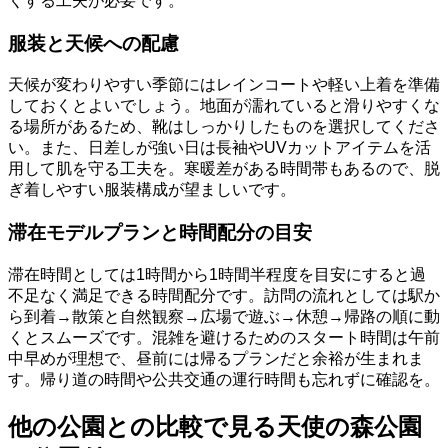
くする工夫が必要です。
服装と天候への配慮
天候が変わりやすい季節にはレインコートや軽い上着を準備
しておくとよいでしょう。地面が濡れていると滑りやすくな
る場所があるため、靴はしっかりしたものを選択してくださ
い。また、日差しが強い日は長袖やUVカットアイテムを活
用して肌を守る工夫を。寒暖差がある時間帯もあるので、脱
ぎ着しやすい服装構成が望ましいです。
滞在モデルプランと時間配分の目安
滞在時間としては1時間から1時間半程度を目安にすると過
不足なく満足できる時間配分です。訪問の流れとしては駅か
ら到着→散策と自然観察→広場で遊ぶ→休憩→帰路の順に動
くとスムーズです。混雑を避けるためのスタート時間は午前
中早めが理想で、昼前には帰るプランだと余裕が生まれま
す。帰り道の時間や公共交通の運行時間も忘れずに確認を。
他の公園との比較で見る天使の森公園