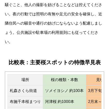
騒ぐこと、他人の撮影を妨げることなどは控えてくださ
い。夜の行動では照明の有無や足元の安全を確保し、近
隣住民への騒音や通行の妨げにならないよう配慮しまし
ょう。公共施設や駐車場の利用規則にも従ってくださ
い。
比較表：主要桜スポットの特徴早見表
場所
桜の種類・本数
見頃時
札森さくら街道
ソメイヨシノ 約100本
3月下旬～
布施千本桜まつり
河津桜 約1000本
2月末～3月