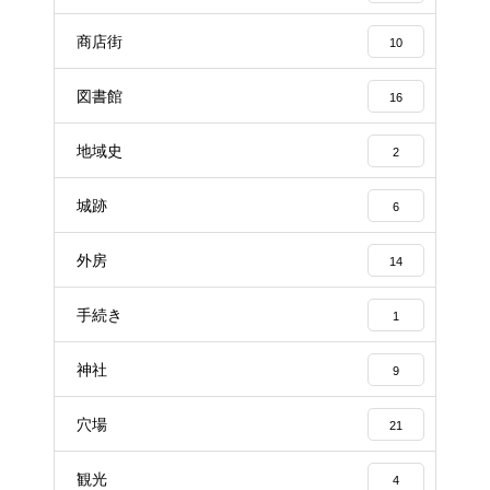
商店街
10
図書館
16
地域史
2
城跡
6
外房
14
手続き
1
神社
9
穴場
21
観光
4