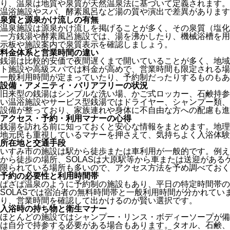
り、温泉は地質や泉質が天然温泉法に基づいて定義されます。
温浴施設やスパ、酵素風呂など湯の質や演出で差異があります
泉質と源泉かけ流しの有無
温泉施設は源泉かけ流しを掲げることが多く、その泉質（塩化
一方銭湯や酵素風呂施設では、湯を沸かしたり、機械浴槽を用
示板や施設案内で泉質表示を確認しましょう。
料金体系と営業時間の違い
銭湯は比較的安価で夜間遅くまで開いていることが多く、地域
ト施設や高級スパでは料金が高めで、営業時間も限定される場
一般利用時間が定まっていたり、予約制だったりするものもあ
設備・アメニティ・バリアフリーの状況
旧来型の銭湯はシンプルな洗い場、かご式ロッカー、石鹸持参
い温浴施設やサービス型銭湯ではドライヤー、シャンプー類、
設備が整っており、家族連れや身体に不自由な方への配慮も進
アクセス・予約・利用マナーの心得
銭湯を訪れる前に知っておくと安心な情報をまとめます。地理
地元民も重視しているマナーを押さえて、気持ちよく入浴体験
所在地と交通手段
いすみ市の施設は駅から徒歩または車利用が一般的です。例え
から徒歩の場所、SOLASは大原駅等から車または送迎がある
限られている場所も多いので、アクセス方法を予め調べておく
予約の必要性と利用時間帯
ぱざぱ温泉のように予約制の施設もあり、平日の特定時間帯の
SOLASでは宿泊者の無料時間帯と一般利用時間が分かれてい
り、営業時間を確認して出かけるのが賢い選択です。
入浴時の持ち物と衛生マナー
ほとんどの施設ではシャンプー・リンス・ボディーソープが備
は自分で持参する必要がある場合もあります。タオル、石鹸、