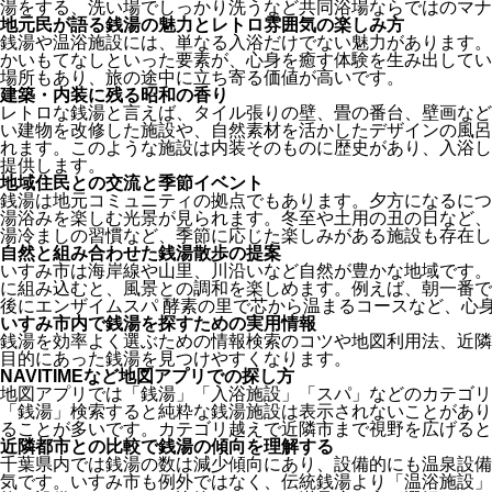
湯をする、洗い場でしっかり洗うなど共同浴場ならではのマナ
地元民が語る銭湯の魅力とレトロ雰囲気の楽しみ方
銭湯や温浴施設には、単なる入浴だけでない魅力があります。
かいもてなしといった要素が、心身を癒す体験を生み出してい
場所もあり、旅の途中に立ち寄る価値が高いです。
建築・内装に残る昭和の香り
レトロな銭湯と言えば、タイル張りの壁、畳の番台、壁画など
い建物を改修した施設や、自然素材を活かしたデザインの風呂
れます。このような施設は内装そのものに歴史があり、入浴し
提供します。
地域住民との交流と季節イベント
銭湯は地元コミュニティの拠点でもあります。夕方になるにつ
湯浴みを楽しむ光景が見られます。冬至や土用の丑の日など、
湯冷ましの習慣など、季節に応じた楽しみがある施設も存在し
自然と組み合わせた銭湯散歩の提案
いすみ市は海岸線や山里、川沿いなど自然が豊かな地域です。
に組み込むと、風景との調和を楽しめます。例えば、朝一番でS
後にエンザイムスパ 酵素の里で芯から温まるコースなど、心
いすみ市内で銭湯を探すための実用情報
銭湯を効率よく選ぶための情報検索のコツや地図利用法、近隣
目的にあった銭湯を見つけやすくなります。
NAVITIMEなど地図アプリでの探し方
地図アプリでは「銭湯」「入浴施設」「スパ」などのカテゴリ
「銭湯」検索すると純粋な銭湯施設は表示されないことがあり
ることが多いです。カテゴリ越えで近隣市まで視野を広げると
近隣都市との比較で銭湯の傾向を理解する
千葉県内では銭湯の数は減少傾向にあり、設備的にも温泉設備
気です。いすみ市も例外ではなく、伝統銭湯より「温浴施設」