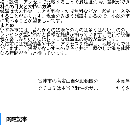
格・設備・アクセスで比較することで満足度の高い選択ができ
料金の目安と支払い方法
銭湯は大人料金・こども料金・幼児無料などが一般的で、入浴
することがあります。現金のみ扱う施設もあるので、小銭の準
に調べることが望ましいです。
まとめ
いすみ市には、昔ながらの銭湯そのものは多くはないものの、
ランピング型温浴など多様な施設が揃っています。泉質や設備
気を楽しみたい方にはレトロな銭湯風の施設が最適です。
入浴前には施設情報や予約、アクセスを確認し、地域ならでは
がります。自然豊かないすみの景色と共に、癒やしの湯を体験
なる時間がきっと待っています。
富津市の高宕山自然動物園の
木更津
クチコミは本当？野生のサル
たくさ
と触れ合う体験
囃子と
関連記事