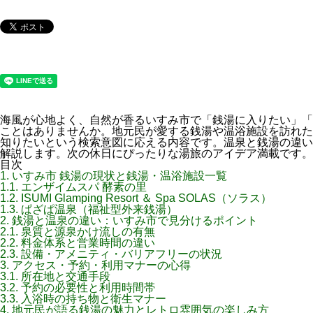
海風が心地よく、自然が香るいすみ市で「銭湯に入りたい」「
ことはありませんか。地元民が愛する銭湯や温浴施設を訪れた
知りたいという検索意図に応える内容です。温泉と銭湯の違い
解説します。次の休日にぴったりな湯旅のアイデア満載です。
目次
1.
いすみ市 銭湯の現状と銭湯・温浴施設一覧
1.1.
エンザイムスパ 酵素の里
1.2.
ISUMI Glamping Resort ＆ Spa SOLAS（ソラス）
1.3.
ぱざぱ温泉（福祉型外来銭湯）
2.
銭湯と温泉の違い：いすみ市で見分けるポイント
2.1.
泉質と源泉かけ流しの有無
2.2.
料金体系と営業時間の違い
2.3.
設備・アメニティ・バリアフリーの状況
3.
アクセス・予約・利用マナーの心得
3.1.
所在地と交通手段
3.2.
予約の必要性と利用時間帯
3.3.
入浴時の持ち物と衛生マナー
4.
地元民が語る銭湯の魅力とレトロ雰囲気の楽しみ方