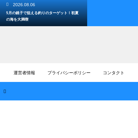
2026.08.06
5月の銚子で狙える釣りのターゲット！初夏
の海を大満喫
2026.08.05
銚子ってどこにあるの？チーバくんの部位や
運営者情報
プライバシーポリシー
コンタクト
観光アクセス解説
2026.08.04
鴨川を2泊3日で満喫する観光のモデルコー
ス！海と温泉の旅