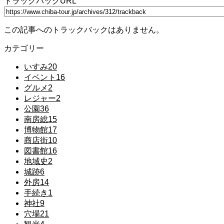
トラックバックURL
この記事へのトラックバックはありません。
カテゴリー
いすみ
20
イベント
16
グルメ
2
レジャー
2
公園
36
南房総
15
博物館
17
商店街
10
図書館
16
地域史
2
城跡
6
外房
14
手続き
1
神社
9
穴場
21