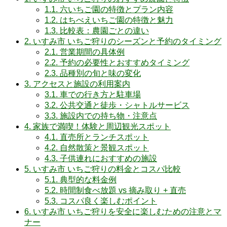
1.1.
六いちご園の特徴とプラン内容
1.2.
はちべえいちご園の特徴と魅力
1.3.
比較表：農園ごとの違い
2.
いすみ市 いちご狩りのシーズンと予約のタイミング
2.1.
営業期間の具体例
2.2.
予約の必要性とおすすめタイミング
2.3.
品種別の旬と味の変化
3.
アクセスと施設の利用案内
3.1.
車での行き方と駐車場
3.2.
公共交通と徒歩・シャトルサービス
3.3.
施設内での持ち物・注意点
4.
家族で満喫！体験と周辺観光スポット
4.1.
直売所とランチスポット
4.2.
自然散策と景観スポット
4.3.
子供連れにおすすめの施設
5.
いすみ市 いちご狩りの料金とコスパ比較
5.1.
典型的な料金例
5.2.
時間制食べ放題 vs 摘み取り + 直売
5.3.
コスパ良く楽しむポイント
6.
いすみ市 いちご狩りを安全に楽しむための注意とマ
ナー