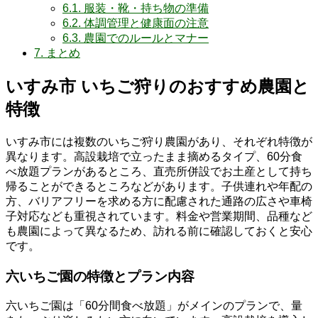
6.1.
服装・靴・持ち物の準備
6.2.
体調管理と健康面の注意
6.3.
農園でのルールとマナー
7.
まとめ
いすみ市 いちご狩りのおすすめ農園と
特徴
いすみ市には複数のいちご狩り農園があり、それぞれ特徴が
異なります。高設栽培で立ったまま摘めるタイプ、60分食
べ放題プランがあるところ、直売所併設でお土産として持ち
帰ることができるところなどがあります。子供連れや年配の
方、バリアフリーを求める方に配慮された通路の広さや車椅
子対応なども重視されています。料金や営業期間、品種など
も農園によって異なるため、訪れる前に確認しておくと安心
です。
六いちご園の特徴とプラン内容
六いちご園は「60分間食べ放題」がメインのプランで、量