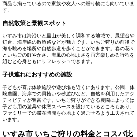
商品も揃っているので家族や友人への贈り物にも向いていま
す。
自然散策と景観スポット
いすみ市は海沿いと里山が美しく調和する地域で、展望台や
灯台、海岸線の散策路などが魅力です。いちご狩りの前後で
海を眺める場所や自然歩道を歩くことができます。春の花々
といちごの鮮やかさ、海風の心地よさを両方楽しめる行程を
組むと心身ともにリフレッシュできます。
子供連れにおすすめの施設
子どもが喜ぶ体験施設や遊び場も近くにあります。公園、体
験農園、海岸での貝拾いや砂遊びなど、自然を利用したアク
ティビティが豊富です。いちご狩りができる農園によっては
子ども用の遊具や休憩スペースを設けているところもあり、
ファミリーでの滞在時間を心地よく過ごせるよう工夫されて
います。
いすみ市 いちご狩りの料金とコスパ比