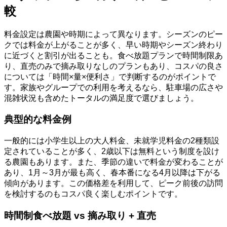
較
料金設定は農園や時期によって異なります。シーズンのピー
クでは料金が上がることが多く、早い時期やシーズン終わり
に近づくと割引が出ることも。食べ放題プランで時間制限あ
り、直売のみで摘み取りなしのプランもあり、コスパの良さ
については「時間×量×便利さ」で判断するのがポイントで
す。家族やグループでの利用を考えるなら、駐車場の広さや
混雑状況も含めたトータルの満足度で選びましょう。
典型的な料金例
一般的には小学生以上の大人料金、未就学児料金の2種類設
定されていることが多く、2歳以下は無料という制度を設け
る農園もあります。また、季節の違いで料金が変わることが
あり、1月～3月が最も高く、春本番になる4月以降は下がる
傾向があります。この価格差を利用して、ピーク前後の訪問
を検討するのもコスパ良く楽しむポイントです。
時間制食べ放題 vs 摘み取り + 直売