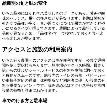
品種別の旬と味の変化
いちご品種にはそれぞれ美味しさのピークがあり、甘みや酸
味のバランス、果汁の多さなどが異なります。冬期は甘味が
引き立つ品種が多く、春が近づくにつれて果実が大きく鮮や
かになるタイプが増えてきます。農園によって栽培している
品種が異なるため、「品種名×旬」で検索しておくと食べ比
べる楽しみが増えます。
アクセスと施設の利用案内
いちご狩り農園へのアクセスは車が便利ですが、公共交通機
関を使う選択肢もあります。駐車場やアクセス時間、最寄り
駅からの徒歩やシャトルサービスの有無を事前に調べておく
と移動がスムーズです。施設内のトイレの有無、ベビーカー
や車椅子対応の通路、休憩場所など利用者に優しい設備の有
無も重要なポイントです。読み進めればアクセス手段や園内
設備の特徴も詳細にわかります。
車での行き方と駐車場