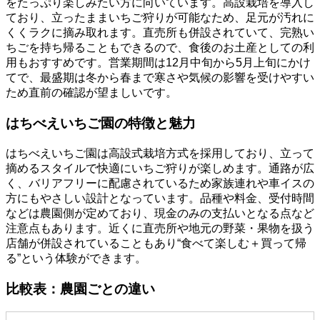
をたっぷり楽しみたい方に向いています。高設栽培を導入し
ており、立ったままいちご狩りが可能なため、足元が汚れに
くくラクに摘み取れます。直売所も併設されていて、完熟い
ちごを持ち帰ることもできるので、食後のお土産としての利
用もおすすめです。営業期間は12月中旬から5月上旬にかけ
てで、最盛期は冬から春まで寒さや気候の影響を受けやすい
ため直前の確認が望ましいです。
はちべえいちご園の特徴と魅力
はちべえいちご園は高設式栽培方式を採用しており、立って
摘めるスタイルで快適にいちご狩りが楽しめます。通路が広
く、バリアフリーに配慮されているため家族連れや車イスの
方にもやさしい設計となっています。品種や料金、受付時間
などは農園側が定めており、現金のみの支払いとなる点など
注意点もあります。近くに直売所や地元の野菜・果物を扱う
店舗が併設されていることもあり“食べて楽しむ＋買って帰
る”という体験ができます。
比較表：農園ごとの違い