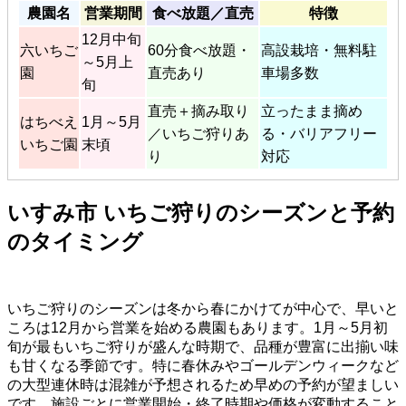
農園名
営業期間
食べ放題／直売
特徴
12月中旬
六いちご
60分食べ放題・
高設栽培・無料駐
～5月上
園
直売あり
車場多数
旬
直売＋摘み取り
立ったまま摘め
はちべえ
1月～5月
／いちご狩りあ
る・バリアフリー
いちご園
末頃
り
対応
いすみ市 いちご狩りのシーズンと予約
のタイミング
いちご狩りのシーズンは冬から春にかけてが中心で、早いと
ころは12月から営業を始める農園もあります。1月～5月初
旬が最もいちご狩りが盛んな時期で、品種が豊富に出揃い味
も甘くなる季節です。特に春休みやゴールデンウィークなど
の大型連休時は混雑が予想されるため早めの予約が望ましい
です。施設ごとに営業開始・終了時期や価格が変動すること