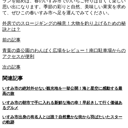
ランを組めば、春のいすみ市でのいちご狩りは甘くて楽しい
思い出になります。季節の彩りと自然、美味しい果実を求め
て、ぜひこの春いすみ市へ足を運んでみてください。
外房でのスロージギングの極意！大物を釣り上げるための秘
訣とは？
前の記事
青葉の森公園のわんぱく広場をレビュー！南口駐車場からの
アクセスが便利
次の記事
関連記事
いすみ市の絶対外せない観光地を一挙公開！海と星空に感動する最
高の旅
いすみ市の朝市で手に入れる新鮮な海の幸！早起きして行く価値あ
るグルメ
いすみ市出身の有名人とは誰？自然豊かな街から羽ばたいたスター
の軌跡