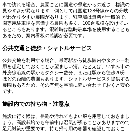
車で訪れる場合、農園ごとに国道や県道からの近さ、標識の
見やすさが異なります。例としては国道128号線からの分岐
がわかりやすい農園があります。駐車場は無料が一般的で、
園専用駐車場を完備する農園も多く、100台規模を設けてい
るところもあります。混雑時は臨時駐車場を使用することも
あるため、案内看板の確認が必要です。
公共交通と徒歩・シャトルサービス
公共交通を利用する場合、最寄駅から徒歩圏内やタクシー利
用を想定しておくことが望ましい清。たとえば、いすみ市の
外房線沿線の駅からタクシー数分、または駅から徒歩20分
ほどの距離の農園もあります。シャトルサービスを提供する
農園もあるため、その有無を事前に問い合わせておくと安心
です。
施設内での持ち物・注意点
施設に行く際は、長靴や汚れてもよい服を用意しておきまし
ょう。高設栽培でも午前中は湿気が残ることがありますので
足元対策が重要です。持ち帰り用の容器を確認しておくこ