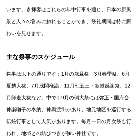
います。参拝客はこれらの年中行事を通じ、日本の原風
景と人々の営みに触れることができ、祭礼期間は特に賑
わいを見せます。
主な祭事のスケジュール
祭事は以下の通りです：1月の歳旦祭、3月春季祭、6月
夏越大祓、7月浅間様詣、11月七五三・新穀感謝祭、12
月師走大祓など。中でも9月の例大祭には弥正・国府台
神楽囃子の奉納、神輿渡御があり、地元地区を巡行する
伝統行事として人気があります。毎月一日の月次祭も行
われ、地域との結びつきが強い神社です。