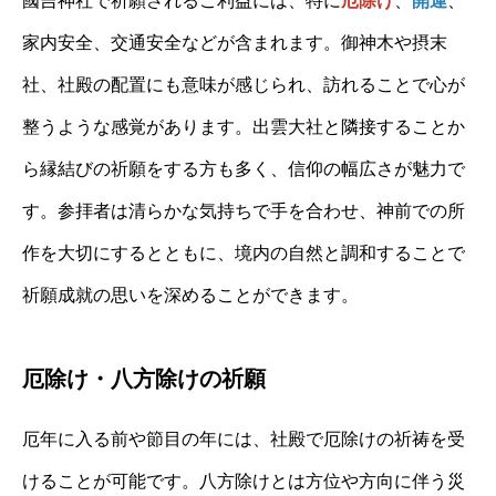
國吉神社で祈願されるご利益には、特に
厄除け
、
開運
、
家内安全、交通安全などが含まれます。御神木や摂末
社、社殿の配置にも意味が感じられ、訪れることで心が
整うような感覚があります。出雲大社と隣接することか
ら縁結びの祈願をする方も多く、信仰の幅広さが魅力で
す。参拝者は清らかな気持ちで手を合わせ、神前での所
作を大切にするとともに、境内の自然と調和することで
祈願成就の思いを深めることができます。
厄除け・八方除けの祈願
厄年に入る前や節目の年には、社殿で厄除けの祈祷を受
けることが可能です。八方除けとは方位や方向に伴う災