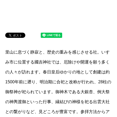
里山に息づく静寂と、歴史の重みを感じさせる社。いす
み市に位置する國吉神社では、厄除けや開運を願う多く
の人々が訪れます。春日皇后ゆかりの地として創建は約
1500年前に遡り、明治期に合祀と改称が行われ、28柱の
御祭神が祀られています。御神木である大銀杏、例大祭
の神輿渡御といった行事、縁結びの神様を祀る出雲大社
との繋がりなど、見どころが豊富です。参拝方法からア