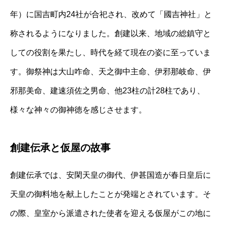
年）に国吉町内24社が合祀され、改めて「國吉神社」と
称されるようになりました。創建以来、地域の総鎮守と
しての役割を果たし、時代を経て現在の姿に至っていま
す。御祭神は大山咋命、天之御中主命、伊邪那岐命、伊
邪那美命、建速須佐之男命、他23柱の計28柱であり、
様々な神々の御神徳を感じさせます。
創建伝承と仮屋の故事
創建伝承では、安閑天皇の御代、伊甚国造が春日皇后に
天皇の御料地を献上したことが発端とされています。そ
の際、皇室から派遣された使者を迎える仮屋がこの地に