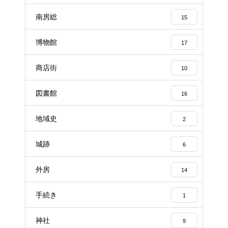
南房総
15
博物館
17
商店街
10
図書館
16
地域史
2
城跡
6
外房
14
手続き
1
神社
9