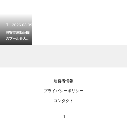
2026.08.09
浦安市運動公園
のプールを大満
喫！料金やスラ
イダーの魅力
2026.08.08
運営者情報
木更津の中の島
プライバシーポリシー
公園で楽しむ潮
干狩り！アクセ
コンタクト
スとアサリ採り