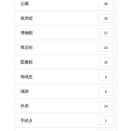
公園
36
南房総
15
博物館
17
商店街
10
図書館
16
地域史
2
城跡
6
外房
14
手続き
1