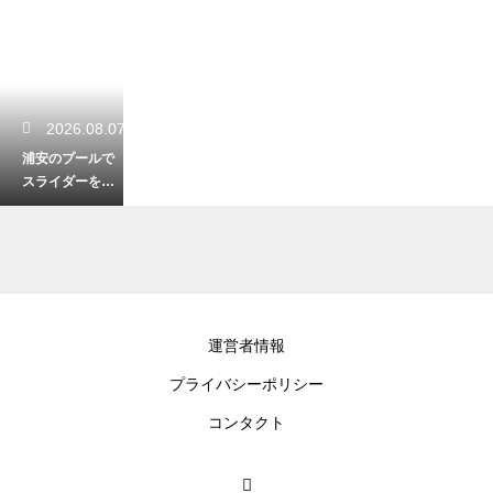
2026.08.07
浦安のプールで
スライダーを楽
しむ！子供が大
喜びの施設紹介
2026.08.06
運営者情報
5月の銚子で狙え
プライバシーポリシー
る釣りのターゲ
ット！初夏の海
コンタクト
を大満喫