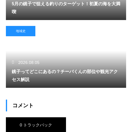
5月の銚子で狙える釣りのターゲット！初夏の海を大満
喫
地域史
2026.08.05
銚子ってどこにあるの？チーバくんの部位や観光アク
セス解説
コメント
0 トラックバック