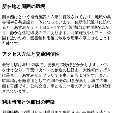
所在地と周囲の環境
図書館はという複合施設の３階に併設されており、地域の集
会場や公共施設と一体となっています。住所表記通りに訪れ
ると、あすみが丘７丁目２−４です。近隣には住宅地が広が
り、静かな住宅環境の中にあります。商業施設やカフェ、公
園も近いため、図書館利用後に散歩や用事を済ませることも
可能です。
アクセス方法と交通利便性
最寄り駅はJR土気駅で、徒歩約20分ほどかかります。バス
を使うなら、千葉中央バスの創造の杜経由「大椎町南」行き
に乗車し、あすみが丘プラザで下車、徒歩１分です。また、
駐車場は分館専用として約38台分の用意があり、車での来
館も可能です。公共交通、車ともに一定のアクセス性が確保
されています。
利用時間と休館日の特徴
利用時間は火曜日から日曜日まで午前９時から午後５時１５