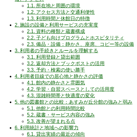
1.1.
所在地と周囲の環境
1.2.
アクセス方法と交通利便性
1.3.
利用時間と休館日の特徴
2.
施設の設備と利用サービスの充実度
2.1.
資料の種類と蔵書構成
2.2.
子ども向けプログラムとホスピタリティ
2.3.
備品・設備：静かさ、座席、コピー等の設備
3.
利用者の手続きとルールを理解する
3.1.
利用登録と貸出範囲
3.2.
返却方法とブックポストの活用
3.3.
予約・検索の使い勝手
4.
利用者目線での居心地と静かさの評価
4.1.
館内の静かさと雰囲気
4.2.
学習・自習スペースとしての活用度
4.3.
混雑時間帯と快適度の変化
5.
他の図書館との比較：あすみが丘分館の強みと弱み
5.1.
他館との利用時間比較
5.2.
蔵書・サービス内容の強み
5.3.
改善が望まれる点
6.
利用統計と地域への影響力
6.1.
貸出実績の最近の傾向