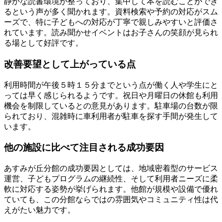
静かな読書環境が整っており、集中して本を読むことができ
るという声が多く聞かれます。資料検索や予約の対応がスム
ーズで、特に子どもへの対応が丁寧で親しみやすいと評価さ
れています。読み聞かせイベントはお子さんの笑顔が見られ
る場として好評です。
改善要望として上がっている点
利用時間が午後５時１５分までという点が働く人や学生にと
っては早く感じられるようです。祝日や月曜日の休館も利用
機会を制限しているとの意見があります。駐車場の台数が限
られており、混雑時に車利用者が駐車を探す手間が発生して
います。
他の施設に比べて注目される成功要因
あすみが丘分館の成功要因としては、地域密着型のサービス
運営、子どもプログラムの継続性、そして利用者ニーズに柔
軟に対応する姿勢が挙げられます。他館が規模や設備で優れ
ていても、この分館ならではの雰囲気やコミュニティ性は代
えがたい魅力です。