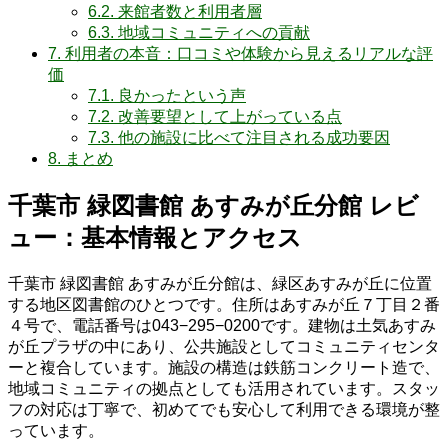
6.2.
来館者数と利用者層
6.3.
地域コミュニティへの貢献
7.
利用者の本音：口コミや体験から見えるリアルな評
価
7.1.
良かったという声
7.2.
改善要望として上がっている点
7.3.
他の施設に比べて注目される成功要因
8.
まとめ
千葉市 緑図書館 あすみが丘分館 レビ
ュー：基本情報とアクセス
千葉市 緑図書館 あすみが丘分館は、緑区あすみが丘に位置
する地区図書館のひとつです。住所はあすみが丘７丁目２番
４号で、電話番号は043−295−0200です。建物は土気あすみ
が丘プラザの中にあり、公共施設としてコミュニティセンタ
ーと複合しています。施設の構造は鉄筋コンクリート造で、
地域コミュニティの拠点としても活用されています。スタッ
フの対応は丁寧で、初めてでも安心して利用できる環境が整
っています。