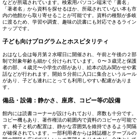
などが所蔵されています。検索用パソコン端末で「書名」
「著者名」から資料を探せるほか、所蔵されていない本も市
内の他館から取り寄せることが可能です。資料の種類が多岐
に渡るため、学習や調査、趣味の読書にも対応できるライン
ナップです。
子ども向けプログラムとホスピタリティ
おはなし会は毎月第２水曜日に開催され、午前と午後の２部
制で対象年齢も細かく分けられています。０〜３歳児と保護
者の部、４歳児〜小学生の部があり、絵本の読み聞かせや素
話などが行われます。開始５分前に入口に集合というルール
があり、子ども連れにとっても利用しやすい配慮がありま
す。
備品・設備：静かさ、座席、コピー等の設備
館内には読書コーナーが設けられており、席数も十分です。
コピー機もあり、著作権法の範囲内で資料のコピーが可能で
す。椅子と机の配置は、静かな雰囲気を維持できるよう間隔
が確保されています。一部利用者からは雑誌棚とテーブルの