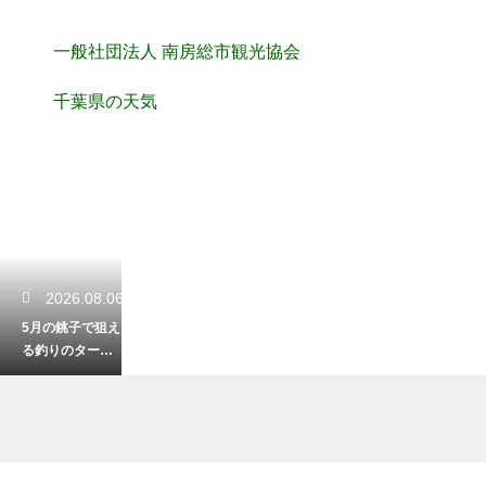
一般社団法人 南房総市観光協会
千葉県の天気
2026.08.06
5月の銚子で狙え
る釣りのターゲ
ット！初夏の海
を大満喫