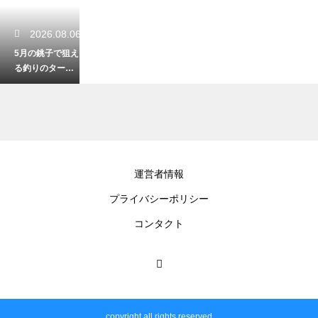
2026.08.06
5月の銚子で狙え
る釣りのターゲ
ット！初夏の海
を大満喫
2026.08.05
運営者情報
銚子ってどこに
プライバシーポリシー
あるの？チーバ
くんの部位や観
コンタクト
光アクセス解説
2026.08.04
鴨川を2泊3日で
copyright all rights reserved