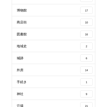
博物館
17
商店街
10
図書館
16
地域史
2
城跡
6
外房
14
手続き
1
神社
9
穴場
21