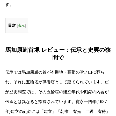
す。
目次
[
表示
]
馬加康胤首塚 レビュー：伝承と史実の狭
間で
伝承では馬加康胤の首が本拠地・幕張の堂ノ山に葬ら
れ、それに五輪塔が供養塔として建てられています。だ
が歴史調査では、その五輪塔の建立年代や刻銘の内容が
伝承とは異なると指摘されています。寛永十四年(1637
年)建立の刻銘には「建立」「朝惟 宥光 二親 宥得」