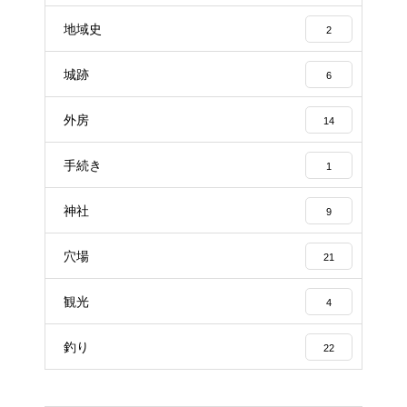
地域史
2
城跡
6
外房
14
手続き
1
神社
9
穴場
21
観光
4
釣り
22