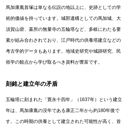
馬加康胤首塚は単なる伝説の地以上に、史跡としての学
術的価値を持っています。城郭遺構としての馬加城、大
須賀山砦、墓所の無量寺の五輪塔など、多岐にわたる要
素が組み合わされており、江戸時代の供養塔建立などの
考古学的データもあります。地域史研究や城跡研究、民
俗学の観点から学び取るべき資料が豊富です。
刻銘と建立年の矛盾
五輪塔に刻まれた「寛永十四年」（1637年）という建立
年は、馬加康胤の没年である康正二年から約180年後で
す。この時期の供養として建立された可能性が高く、首