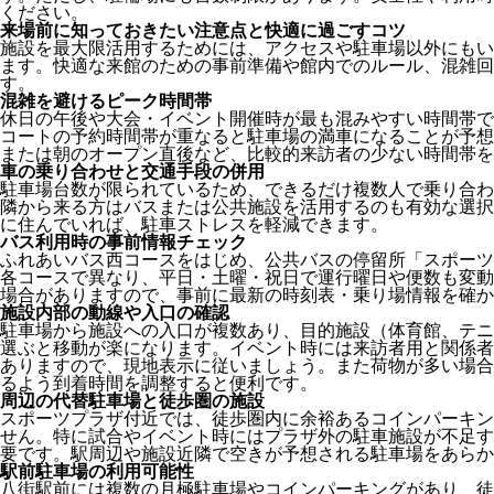
ください。
来場前に知っておきたい注意点と快適に過ごすコツ
施設を最大限活用するためには、アクセスや駐車場以外にもい
ます。快適な来館のための事前準備や館内でのルール、混雑回
す。
混雑を避けるピーク時間帯
休日の午後や大会・イベント開催時が最も混みやすい時間帯で
コートの予約時間帯が重なると駐車場の満車になることが予想
または朝のオープン直後など、比較的来訪者の少ない時間帯を
車の乗り合わせと交通手段の併用
駐車場台数が限られているため、できるだけ複数人で乗り合わ
隣から来る方はバスまたは公共施設を活用するのも有効な選択
に住んでいれば、駐車ストレスを軽減できます。
バス利用時の事前情報チェック
ふれあいバス西コースをはじめ、公共バスの停留所「スポーツ
各コースで異なり、平日・土曜・祝日で運行曜日や便数も変動
場合がありますので、事前に最新の時刻表・乗り場情報を確か
施設内部の動線や入口の確認
駐車場から施設への入口が複数あり、目的施設（体育館、テニ
選ぶと移動が楽になります。イベント時には来訪者用と関係者
ありますので、現地表示に従いましょう。また荷物が多い場合
るよう到着時間を調整すると便利です。
周辺の代替駐車場と徒歩圏の施設
スポーツプラザ付近では、徒歩圏内に余裕あるコインパーキン
せん。特に試合やイベント時にはプラザ外の駐車施設が不足す
要です。駅周辺や施設近隣で空きが予想される駐車場をあらか
駅前駐車場の利用可能性
八街駅前には複数の月極駐車場やコインパーキングがあり、徒