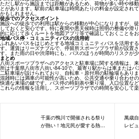
ただし駅から施設までは距離があるため、荷物が多い時や移動
とがあります。駅前の駐車場は時間あたりの料金が設定されて
かもしれません。
徒歩でのアクセスポイント
施設への徒歩での利用は駅からの移動が中心になりますが、徒
しておくと安心です。特に夜間や悪天候時は照明の整備や滑り
的に応じて歩くルートを地図アプリ等で確認しておくことをお
地域バス停・コミュニティバスの活用術
ふれあいバスをはじめとする地域コミュニティバスを活用する
す。運賃はリーズナブルで、停留所スポーツプラザ前が設置さ
す。また雨の日や渋滞時にも、バスのほうが時間のリスクが少
まとめ
八街スポーツプラザへのアクセスと駐車場に関する情報は、来
所は千葉県八街市八街い84‐10で、最寄り駅からは車または
二駐車場が設けられており、自転車・原付用の駐輪場もありま
混雑時には満車の可能性が高いため、公共交通や乗り合わせの
快適な来場の鍵です。バス停の時刻表や乗り場、入口位置など
これらの情報を活用し、スポーツプラザでの時間を安心して楽
千葉の鴨川で開催される祭り
萬歳自
が熱い！地元民が愛する熱狂
レビュ
のイベント
クセス