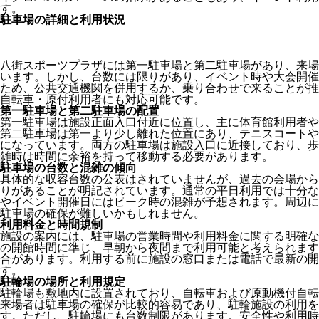
す。
駐車場の詳細と利用状況
八街スポーツプラザには第一駐車場と第二駐車場があり、来場
います。しかし、台数には限りがあり、イベント時や大会開催
ため、公共交通機関を併用するか、乗り合わせで来ることが推
自転車・原付利用者にも対応可能です。
第一駐車場と第二駐車場の配置
第一駐車場は施設正面入口付近に位置し、主に体育館利用者や
第二駐車場は第一より少し離れた位置にあり、テニスコートや
になっています。両方の駐車場は施設入口に近接しており、歩
雑時は時間に余裕を持って移動する必要があります。
駐車場の台数と混雑の傾向
具体的な収容台数の公表はされていませんが、過去の会場から
りがあることが明記されています。通常の平日利用では十分な
やイベント開催日にはピーク時の混雑が予想されます。周辺に
駐車場の確保が難しいかもしれません。
利用料金と時間規制
施設の案内には、駐車場の営業時間や利用料金に関する明確な
の開館時間に準じ、早朝から夜間まで利用可能と考えられます
合があります。利用する前に施設の窓口または電話で最新の開
す。
駐輪場の場所と利用規定
駐輪場も敷地内に設置されており、自転車および原動機付自転
来場者は駐車場の確保が比較的容易であり、駐輪施設の利用を
す。ただし、駐輪場にも台数制限があります。安全性や利用時