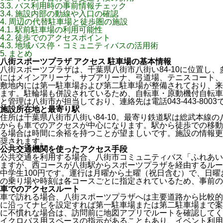
3.3.
バス利用時の事前情報チェック
3.4.
施設内部の動線や入口の確認
4.
周辺の代替駐車場と徒歩圏の施設
4.1.
駅前駐車場の利用可能性
4.2.
徒歩でのアクセスポイント
4.3.
地域バス停・コミュニティバスの活用術
5.
まとめ
八街スポーツプラザ アクセス 駐車場の基本情報
八街スポーツプラザは、千葉県八街市八街い84‐10に位置し
にはメインアリーナ、サブアリーナ、弓道場、テニスコート、
敷地内には第一駐車場および第二駐車場が整備されており、来
ます。駐輪場も併設されているため、自転車・原動機付自転車
と管理は八街市が担当しており、連絡先は電話043‐443‐8003
施設所在地と最寄り駅
住所は千葉県八街市八街い84‐10。最寄り鉄道駅は総武本線
からも車でのアクセスが中心になります。駅から徒歩での移動
る場合は時間に余裕を持つことが望ましいです。施設の情報更
奨されます。
公共交通機関を使ったアクセス手段
公共交通を利用する場合、八街市コミュニティバス「ふれあい
ますが、西コースが八街駅からスポーツプラザを経由するルー
中学生100円です。運行は月曜から土曜（祝日含む）で、日
の乗り場や時刻は各コースごとに指定されているため、事前の
車でのアクセスルート
車で訪れる場合、八街スポーツプラザへは主要道路から比較的
に沿ってナビを設定すれば第一駐車場または第二駐車場まで案
に不慣れな場合は、訪問前に地図アプリでルートを確認してく
イクロバス用スペースの指示があることもあり、イベント利用