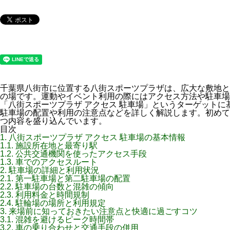
千葉県八街市に位置する八街スポーツプラザは、広大な敷地と
の場です。運動やイベント利用の際にはアクセス方法や駐車場
「八街スポーツプラザ アクセス 駐車場」というターゲット
駐車場の配置や利用の注意点などを詳しく解説します。初めて
つ内容を盛り込んでいます。
目次
1.
八街スポーツプラザ アクセス 駐車場の基本情報
1.1.
施設所在地と最寄り駅
1.2.
公共交通機関を使ったアクセス手段
1.3.
車でのアクセスルート
2.
駐車場の詳細と利用状況
2.1.
第一駐車場と第二駐車場の配置
2.2.
駐車場の台数と混雑の傾向
2.3.
利用料金と時間規制
2.4.
駐輪場の場所と利用規定
3.
来場前に知っておきたい注意点と快適に過ごすコツ
3.1.
混雑を避けるピーク時間帯
3.2.
車の乗り合わせと交通手段の併用