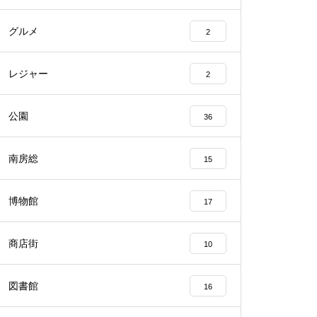
グルメ
2
レジャー
2
公園
36
南房総
15
博物館
17
商店街
10
図書館
16