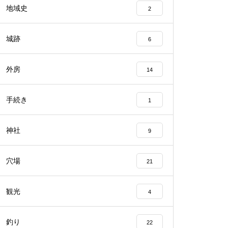
地域史
2
城跡
6
外房
14
手続き
1
神社
9
穴場
21
観光
4
釣り
22