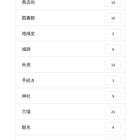
商店街
10
図書館
16
地域史
2
城跡
6
外房
14
手続き
1
神社
9
穴場
21
観光
4