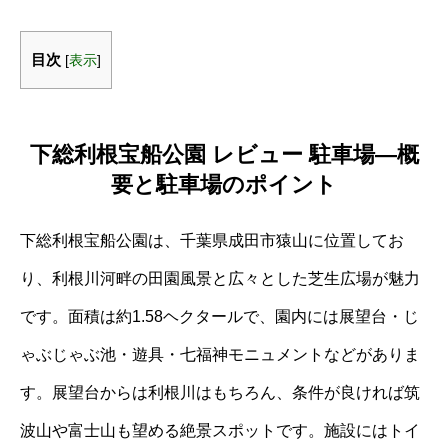
目次
[
表示
]
下総利根宝船公園 レビュー 駐車場―概
要と駐車場のポイント
下総利根宝船公園は、千葉県成田市猿山に位置してお
り、利根川河畔の田園風景と広々とした芝生広場が魅力
です。面積は約1.58ヘクタールで、園内には展望台・じ
ゃぶじゃぶ池・遊具・七福神モニュメントなどがありま
す。展望台からは利根川はもちろん、条件が良ければ筑
波山や富士山も望める絶景スポットです。施設にはトイ