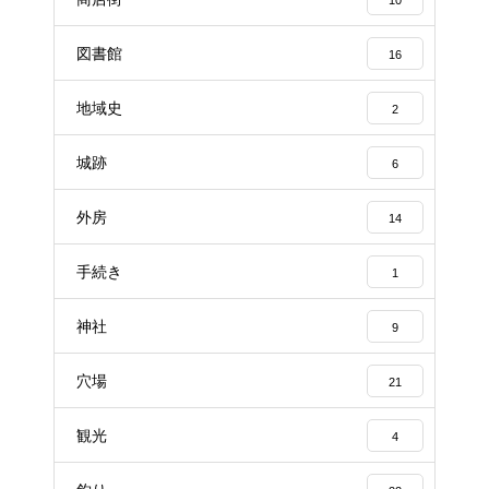
図書館
16
地域史
2
城跡
6
外房
14
手続き
1
神社
9
穴場
21
観光
4