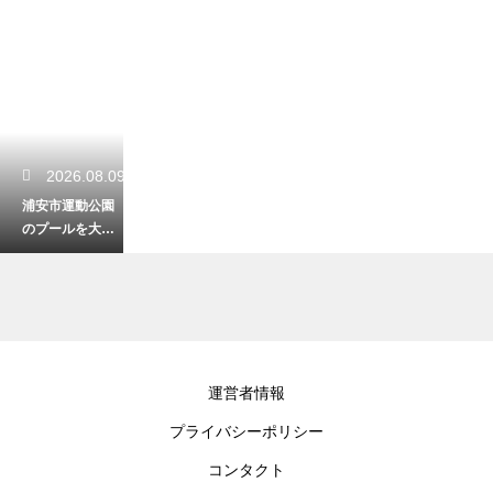
2026.08.09
浦安市運動公園
のプールを大満
喫！料金やスラ
イダーの魅力
2026.08.08
運営者情報
木更津の中の島
プライバシーポリシー
公園で楽しむ潮
干狩り！アクセ
コンタクト
スとアサリ採り