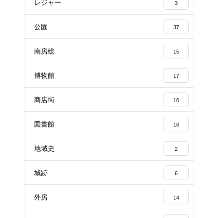
レジャー
3
公園
37
南房総
15
博物館
17
商店街
10
図書館
16
地域史
2
城跡
6
外房
14