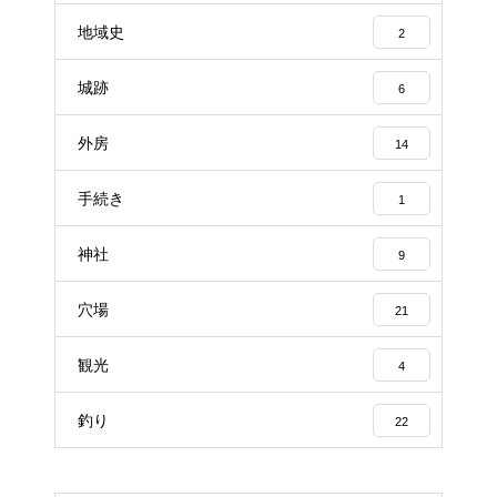
地域史
2
城跡
6
外房
14
手続き
1
神社
9
穴場
21
観光
4
釣り
22