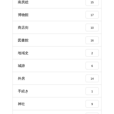
南房総
15
博物館
17
商店街
10
図書館
16
地域史
2
城跡
6
外房
14
手続き
1
神社
9