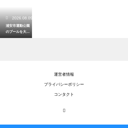
2026.08.09
浦安市運動公園
のプールを大満
喫！料金やスラ
イダーの魅力
2026.08.08
運営者情報
木更津の中の島
プライバシーポリシー
公園で楽しむ潮
干狩り！アクセ
コンタクト
スとアサリ採り
2026.08.07