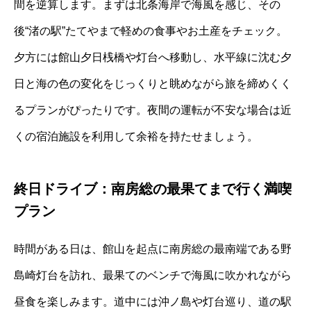
間を逆算します。まずは北条海岸で海風を感じ、その
後“渚の駅”たてやまで軽めの食事やお土産をチェック。
夕方には館山夕日桟橋や灯台へ移動し、水平線に沈む夕
日と海の色の変化をじっくりと眺めながら旅を締めくく
るプランがぴったりです。夜間の運転が不安な場合は近
くの宿泊施設を利用して余裕を持たせましょう。
終日ドライブ：南房総の最果てまで行く満喫
プラン
時間がある日は、館山を起点に南房総の最南端である野
島崎灯台を訪れ、最果てのベンチで海風に吹かれながら
昼食を楽しみます。道中には沖ノ島や灯台巡り、道の駅