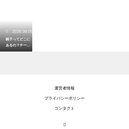
2026.08.05
銚子ってどこに
あるの？チーバ
くんの部位や観
光アクセス解説
2026.08.04
運営者情報
鴨川を2泊3日で
プライバシーポリシー
満喫する観光の
モデルコース！
コンタクト
海と温泉の旅