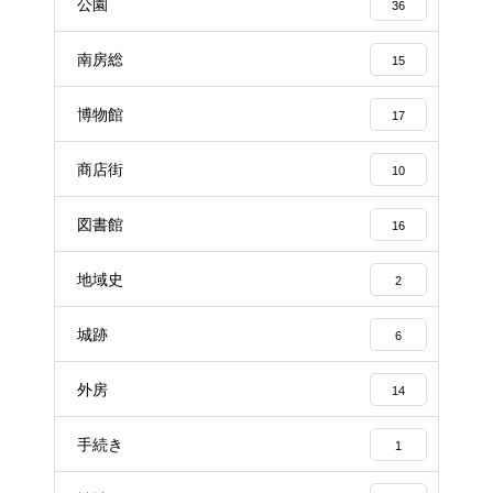
公園
36
南房総
15
博物館
17
商店街
10
図書館
16
地域史
2
城跡
6
外房
14
手続き
1