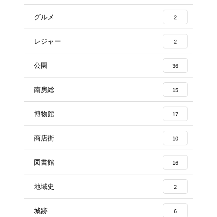
グルメ
2
レジャー
2
公園
36
南房総
15
博物館
17
商店街
10
図書館
16
地域史
2
城跡
6