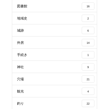
図書館
16
地域史
2
城跡
6
外房
14
手続き
1
神社
9
穴場
21
観光
4
釣り
22