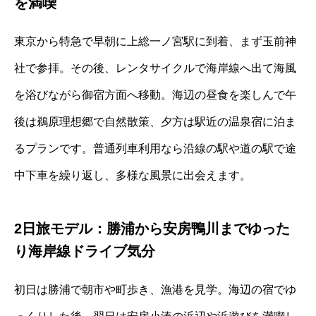
を満喫
東京から特急で早朝に上総一ノ宮駅に到着、まず玉前神
社で参拝。その後、レンタサイクルで海岸線へ出て海風
を浴びながら御宿方面へ移動。海辺の昼食を楽しんで午
後は鵜原理想郷で自然散策、夕方は駅近の温泉宿に泊ま
るプランです。普通列車利用なら沿線の駅や道の駅で途
中下車を繰り返し、多様な風景に出会えます。
2日旅モデル：勝浦から安房鴨川までゆった
り海岸線ドライブ気分
初日は勝浦で朝市や町歩き、漁港を見学。海辺の宿でゆ