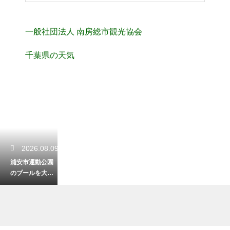
一般社団法人 南房総市観光協会
千葉県の天気
2026.08.09
浦安市運動公園
のプールを大満
喫！料金やスラ
イダーの魅力