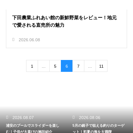
下田農業ふれあい館の新鮮野菜をレビュー！地元
で愛される直売所の魅力
2026.06.08
1
…
5
6
7
…
11
2026.08.06
2026.08.05
し
5月の銚子で狙える釣りのターゲ
銚子ってどこにあるの？チーバ
ット！初夏の海を大満喫
んの部位や観光アクセス解説