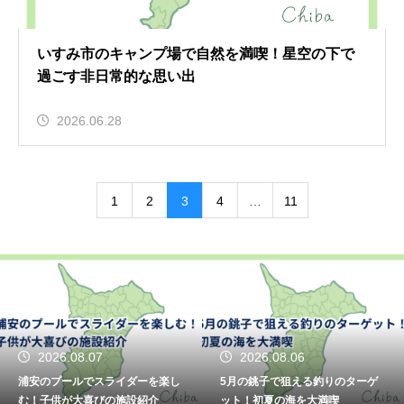
いすみ市のキャンプ場で自然を満喫！星空の下で
過ごす非日常的な思い出
2026.06.28
1
2
3
4
…
11
2026.08.06
2026.08.05
5月の銚子で狙える釣りのターゲ
銚子ってどこにあるの？チーバく
ット！初夏の海を大満喫
んの部位や観光アクセス解説